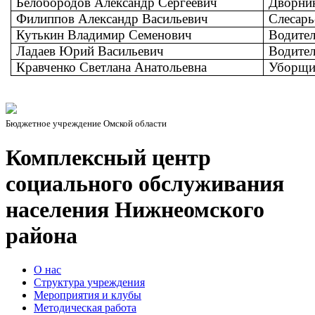
Белобородов Александр Сергеевич
Дворни
Филиппов Александр Васильевич
Слесарь
Кутькин Владимир Семенович
Водите
Ладаев Юрий Васильевич
Водите
Кравченко Светлана Анатольевна
Уборщи
Бюджетное учреждение Омской области
Комплексный центр
социального обслуживания
населения Нижнеомского
района
О нас
Структура учреждения
Мероприятия и клубы
Методическая работа