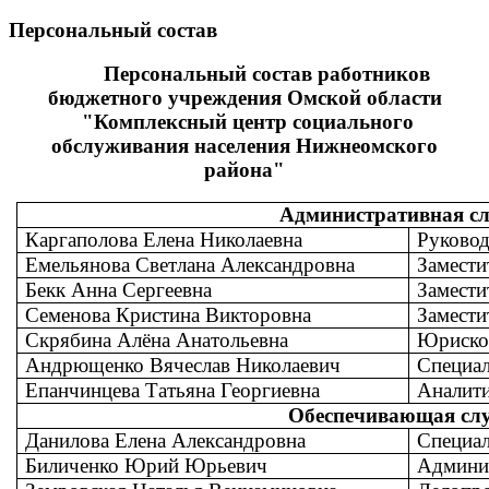
Персональный состав
Персональный состав работников
бюджетного учреждения Омской области
"Комплексный центр социального
обслуживания населения Нижнеомского
района"
Административная с
Каргаполова Елена Николаевна
Руковод
Емельянова Светлана Александровна
Замести
Бекк Анна Сергеевна
Замести
Семенова Кристина Викторовна
Замести
Скрябина Алёна Анатольевна
Юриско
Андрющенко Вячеслав Николаевич
Специал
Епанчинцева Татьяна Георгиевна
Аналит
Обеспечивающая сл
Данилова Елена Александровна
Специал
Биличенко Юрий Юрьевич
Админис