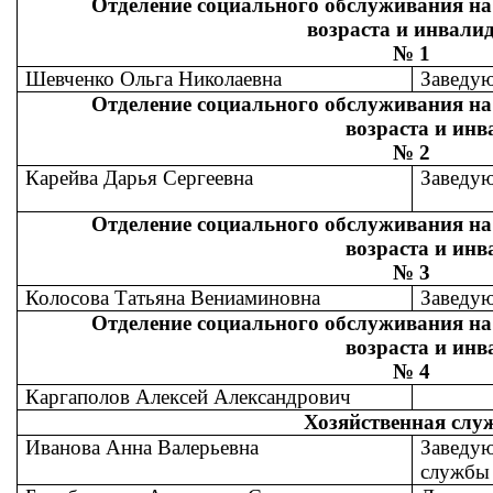
Отделение социального обслуживания н
возраста и инвали
№ 1
Шевченко Ольга Николаевна
Заведу
Отделение социального обслуживания н
возраста и инва
№ 2
Карейва Дарья Сергеевна
Заведу
Отделение социального обслуживания н
возраста и инва
№ 3
Колосова Татьяна Вениаминовна
Заведу
Отделение социального обслуживания н
возраста и инва
№ 4
Каргаполов Алексей Александрович
Хозяйственная слу
Иванова Анна Валерьевна
Заведую
службы