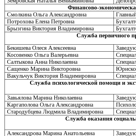
Земровская Наталья Вениаминовна
Делопр
Финансово-экономическа
Смолкина Ольга Александровна
Главный
Потрохова Елена Петровна
Бухгалт
Брызгина Виктория Владимировна
Бухгалт
Служба первичного п
Бекишева Олеся Алексеевна
Заведу
Косовенко Ольга Валерьевна
Специал
Салтыкова Анна Николаевна
Специал
Сащенко Марина Викторовна
Юриско
Вакульчук Виктория Владимировна
Специал
Служба психологической помощи и экс
Завьялова Марина Николаевна
Заведу
Каргаполова Ольга Александровна
Психол
Стародубцева Людмила Владимировна
Специал
Служба оказания социаль
Александрова Марина Анатольевна
Заведу