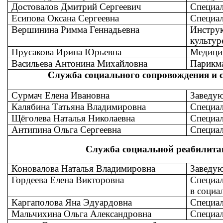
Достовалов Дмитрий Сергеевич
Специал
Есипова Оксана Сергеевна
Специал
Вершинина Римма Геннадьевна
Инструк
культур
Прусакова Ирина Юрьевна
Медицин
Васильева Антонина Михайловна
Парикм
Служба социального сопровождения и 
Сурмач Елена Ивановна
Заведу
Калябина Татьяна Владимировна
Специал
Щёголева Наталья Николаевна
Специал
Антипина Ольга Сергеевна
Специал
Служба социальной реабилита
Коновалова Наталья Владимировна
Заведу
Гордеева Елена Викторовна
Специал
в социа
Каргаполова Яна Эдуардовна
Специал
Мальчихина Ольга Александровна
Специал