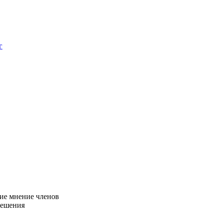
г
ие мнение членов
решения